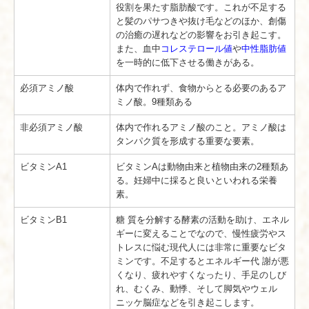
役割を果たす脂肪酸です。これが不足する
と髪のパサつきや抜け毛などのほか、創傷
の治癒の遅れなどの影響をお引き起こす。
また、血中
コレステロール値
や
中性脂肪値
を一時的に低下させる働きがある。
必須アミノ酸
体内で作れず、食物からとる必要のあるア
ミノ酸。9種類ある
非必須アミノ酸
体内で作れるアミノ酸のこと。アミノ酸は
タンパク質を形成する重要な要素。
ビタミンA1
ビタミンAは動物由来と植物由来の2種類あ
る。妊婦中に採ると良いといわれる栄養
素。
ビタミンB1
糖 質を分解する酵素の活動を助け、エネル
ギーに変えることでなので、慢性疲労やス
トレスに悩む現代人には非常に重要なビタ
ミンです。不足するとエネルギー代 謝が悪
くなり、疲れやすくなったり、手足のしび
れ、むくみ、動悸、そして脚気やウェル
ニッケ脳症などを引き起こします。