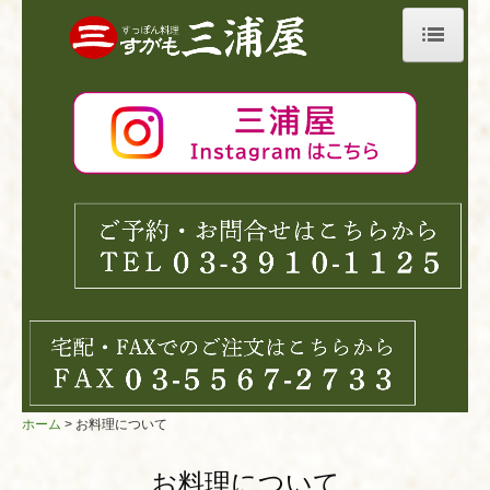
ホーム
巣鴨三浦屋について
お料理について
すっぽん料理
ふぐ料理
お昼限定メニュー
三浦屋のスーパーハイスープ
ホーム
お料理について
リンク集
お料理について