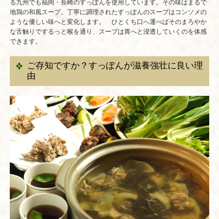
る九州でも福岡・長崎のすっぽんを使用しています。その味はまるで
地鶏の和風スープ。丁寧に調理されたすっぽんのスープはコンソメの
ような優しい味へと変化します。 ひとくち口へ運べばそのまろやか
な舌触りでするっと喉を通り、スープは胃へと浸透していくのを体感
できます。
ご存知ですか？すっぽんが滋養強壮に良い理
由