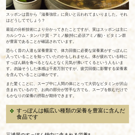
スッポンは昔から『滋養強壮』に良いと云われてまいりました。それ
はどうしてでしょう？
最近の分析技術により分かってきたことですが、実はスッポンは主に
カルシウム・タンパク質・アミノ酸(特に必須アミノ酸)・ビタミン群
が豊富であることが確認されています。
恐らく昔の人達も栄養豊富で、体力回復に必要な栄養素がすっぽんに
入っていることを知っていたのかもしれません。体が疲れている時に
すっぽん鍋を食べるとなんとなく元気が沸いてくるという人もいま
す。勿論そうした体感は千差万別ですが、疲労回復に影響する栄養素
を含んでいることは確かです。
また驚くことに、スープ中に人間の体にとって大切なビタミンが沢山
含まれているので、お肉の部分が苦手な方でも、スープを飲むだけで
もかなりの栄養の摂取が期待できます。
すっぽんは幅広い種類の栄養を豊富に含んだ
食品です
三浦屋のすっぽん鍋中に含まれる栄養*