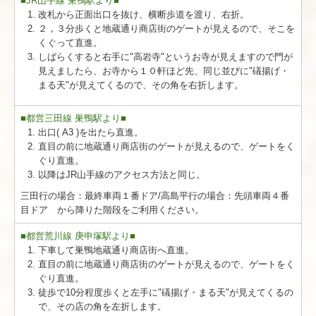
■JR山手線 巣鴨駅より■
改札から正面出口を抜け、横断歩道を渡り、右折。
２，３分歩くと地蔵通り商店街のゲートが見えるので、そこを
くぐって直進。
しばらくすると右手に"高岩寺"というお寺が見えますので門が
見えましたら、お寺から１０軒ほど先、同じ並びに"礒揚げ・
まる天"が見えてくるので、その角を右折します。
■都営三田線 巣鴨駅より■
出口( A3 )を出たら直進。
直目の前に地蔵通り商店街のゲートが見えるので、ゲートをく
ぐり直進。
以降はJR山手線のアクセス方法と同じ。
三田行の場合：最終車両１番ドア/高島平行の場合：先頭車両４番
目ドア から降りた階段をご利用ください。
■都営荒川線 庚申塚駅より■
下車して巣鴨地蔵通り商店街へ直進。
直目の前に地蔵通り商店街のゲートが見えるので、ゲートをく
ぐり直進。
徒歩で10分程度歩くと左手に"礒揚げ・まる天"が見えてくるの
で、その店の角を左折します。