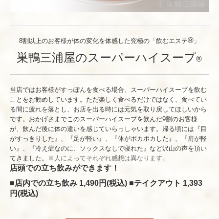
®
8割以上のお客様が体の変化を体感した究極の「飲むエステ
」
巣鴨三浦屋のスーパーハイスープ
®
当店ではお客様がすっぽんを食べる場合、スーパーハイスープを飲む
ことをお勧めしています。ただ楽しく食べるだけではなく、食べてい
る間に疲れを落とし、お店を出る時には元気を取り戻してほしいから
です。おかげさまでこのスーパーハイスープを飲んだ9割のお客様
が、飲んだ後に体の違いを感じていらっしゃいます。帰る頃には『目
がすっきりした』、『足が軽い』、『体がポカポカした』、『肩が軽
い』、『冷え症なのに、ソックスなしで寝れた』など沢山の声を頂い
てきました。
※人によってそれぞれ感想は異なります。
店頭での立ち飲みができます！
■店内での立ち飲み 1,490円(税込)
■テイクアウト 1,393
円(税込)