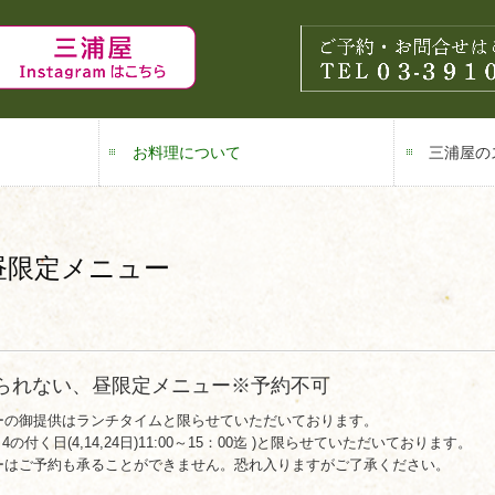
お料理について
三浦屋の
すっぽん料理
ふぐ料理
お昼限定メニュー
昼限定メニュー
られない、昼限定メニュー※予約不可
ーの御提供はランチタイムと限らせていただいております。
 /毎月4の付く日(4,14,24日)11:00～15：00迄 )と限らせていただいております。
ーはご予約も承ることができません。恐れ入りますがご了承ください。