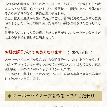
いつもは不眠症ぎみだったのが、スーパーハイスープを飲んだ日の夜
はあっという間に眠っていました。起床時も、普段に比べて身体のだ
るさや疲労感がなく、快適に過ごせました。
また、飲んだ直後から発汗作用がすごく、新陳代謝の向上をすぐに実
感できました。悩みの種であった胃腸の不調も改善されたと感じまし
た。
仕事中もいつもより目の疲れを感じる事がなく、クーラーの効きすぎ
による寒さ等も感じずに済みました。
お肌の調子がとても良くなります！
（ 30代・女性 ）
スーパーハイスープを飲んでから数時間経っても体があたたかく、社
内のエアコンでいつも寒かったのですが気になりませんでした。夜の
洗顔後は、肌の調子がいつもより良かったです。
くせもなく、美味しくて飲みやすいので、今後も美容と健康の為継続
して飲みたいと思います。
スーパーハイスープを作る上でのこだわり