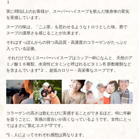
１
実に8割以上のお客様が、スーパーハイスープを飲んだ後身体の変化
を実感しています。
スープの味は、「こぶ茶」を思わせるようなトロリとした味。唇で
スープの濃厚さを感じることが出来ます。
それはすっぽんからの持つ高品質・高濃度のコラーゲンがたっぷり
入っている証拠。
それだけでなくスーパーハイスープはコップ一杯になんと、天然のア
ミノ酸１６種類、水溶性ビタミンと呼ばれるビタミンB 群数種類など
を含まんでいます*２ 。超低カロリー・高栄養なスープです。
コラーゲンの高さは飲むたびに実感することができるほど。特に年齢
を追うごとに、実感の度合いが高くなっているようです。女性にとっ
てはまさに"飲むエステ*3"です。
*1：人によってそれぞれ感想は異なります。