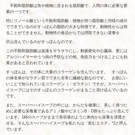
不飽和脂肪酸は魚や植物に含まれる脂肪酸で、人間の体に必要な要
素の一つです。
特にリノール酸という不飽和脂肪酸：植物が持つ脂肪酸と同様の成分
でできているのがすっぽんの脂肪の大きな特徴です。動物性からは得
ることができません。動物性の食品からでは摂取できない栄養を
沢山含んでいるのがすっぽんなのです。
この不飽和脂肪酸は血液をサラサラにし、動脈硬化や心臓病、更には
アルツハイマーやうつ病の予防などの他、免疫力をつけることにも効
果があると言われています。
すっぽんは、その体に大量のコラーゲンを含んでいます。 すっぽん
の体全体がゼラチン質でできた非常に繊細な肌なのです。 お肌にい
いことで知られているコラーゲン（：ゼラチン）ですが、スーパーハ
イスープにはそのすっぽんのコラーゲンがまるごと溶け込んでいるの
です。
また、スーパーハイスープの中には、からだを健康に、美しく保つた
めに必要な栄養素であるアミノ酸やビタミンB・D群をたっぷり含んで
います。1杯のスープがまるで美容液のように体内から栄養を浸透さ
せる、そんなスーパーハイスープを私たちは「飲むエステ」*2と呼ん
でいます。