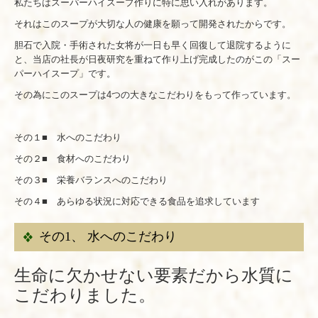
私たちはスーパーハイスープ作りに特に思い入れがあります。
それはこのスープが大切な人の健康を願って開発されたからです。
胆石で入院・手術された女将が一日も早く回復して退院するように
と、当店の社長が日夜研究を重ねて作り上げ完成したのがこの「スー
パーハイスープ」です。
その為にこのスープは4つの大きなこだわりをもって作っています。
その１■ 水へのこだわり
その２■ 食材へのこだわり
その３■ 栄養バランスへのこだわり
その４■ あらゆる状況に対応できる食品を追求しています
その1、 水へのこだわり
生命に欠かせない要素だから水質に
こだわりました。