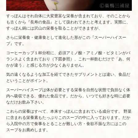
すっぽんはそれ自体に大変豊富な栄養が含まれており、そのことから
も古くから『長寿の食品』として扱われてきたと考えます。実際に、
すっぽん鍋には沢山の栄養を取ることができますが、
さらに栄養食・健康食として進化した形がこの『スーパーハイスー
プ』です。
コーヒーカップ１杯分程に、必須アミノ酸・アミノ酸・ビタミンがバ
ランスよく含まれており（下図参照）、これ一杯飲むだけで「あ、何
かが違う」と感じる方が少なくありません。
気の遠くなるような加工を経てできたサプリメントとは違い、食品だ
ということがポイント。
スーパーハイスープは体が必要とする栄養を自然な状態で負担なく体
内へ吸収できる、優れた食品です。だから、いつでも好きな時に必要
なだけお飲み下さい。
これらの栄養はすべて、本来すっぽんに含まれている成分です。 野菜
に含まれる栄養素もたっぷりこのスープの中に入っております。だか
ら入院中の方で食事をとることが難しい方・食欲不振な方にはこの
スープをお薦めします。